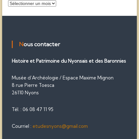
e
R
’
r
c
e
h
t
a
e
r
r
o
r
:
u
v
Nous contacter
t
e
z
i
Histoire et Patrimoine du Nyonsais et des Baronnies
n
o
c
s
Musée d’Archéologie / Espace Maxime Mignon
a
8 rue Pierre Toesca
l
n
26110 Nyons
c
i
e
e
Tél. : 06 08 47 11 95
n
s
Courriel :
etudesnyons@gmail.com
a
r